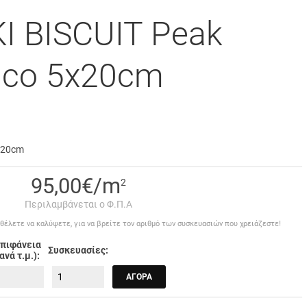
Ι BISCUIT Peak
nco 5x20cm
x20cm
95,00€/m
2
Περιλαμβάνεται ο Φ.Π.Α
έλετε να καλύψετε, για να βρείτε τον αριθμό των συσκευασιών που χρειάζεστε!
πιφάνεια
Συσκευασίες:
(ανά τ.μ.):
ΑΓΟΡΆ