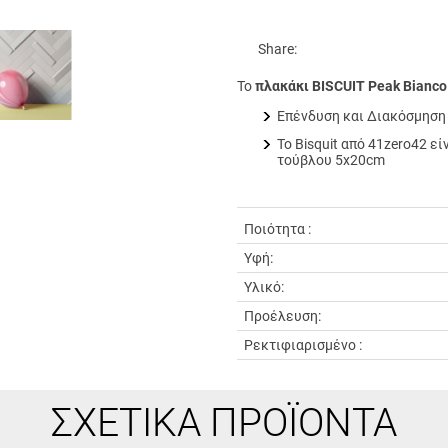
Share:
Το
πλακάκι BISCUIT Peak Bianc
Επένδυση και Διακόσμηση
Το Bisquit από 41zero42 ε
τούβλου 5x20cm
Ποιότητα :
Υφή:
Υλικό:
Προέλευση:
Ρεκτιφιαρισμένο :
ΣΧΕΤΙΚΆ ΠΡΟΪΌΝΤΑ