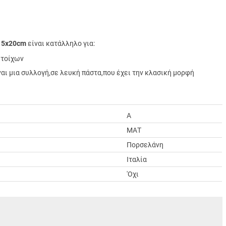
o 5x20cm
είναι κατάλληλο για:
 τοίχων
ίναι μια συλλογή,σε λευκή πάστα,που έχει την κλασική μορφή
A
ΜΑΤ
Πορσελάνη
Ιταλία
'Οχι