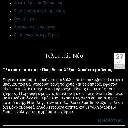
Αποστολές και Πληρωμές
Επιστροφές και Ακυρώσεις
Όροι Χρήσης
Ασφάλεια συναλλαγών
Επικοινωνήστε μαζί μας
Τελευταία Νέα
27
Jul
2021
Πλακάκια μπάνιου - Πως θα επιλέξω πλακάκια μπάνιου;
Στην κατασκευή του μπάνιου επιβάλλεται να επιλέξετε πλακάκια
μπάνιου που θα “ντύσουν” τους τοίχους και το δάπεδο, εφόσον
είναι το πρώτο στοιχείο που προσέχει κανείς σε αυτούς τους
χώρους. Η όμορφη όψη ενός δαπέδου ή ενός τοίχου επενδυμένου
με πλακάκια δεν είναι μόνο θέμα γούστου, αλλά και ποιότητας
κατασκευής. Η επιλογή των κατάλληλων πλακιδίων εξασφαλίζει
όχι μόνο ομορφιά, αλλά λειτουργικότητα και μεγάλη διάρκεια
ζωής, ανάλογα με τη χρήση του χώρου.
Περισσότερα