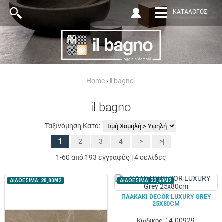
ΚΑΤΆΛΟΓΟΣ
Home
›
il bagno
il bagno
Ταξινόμηση Κατά:
1
2
3
4
>
>|
1-60 από 193 εγγραφές | 4 σελίδες
ΔΙΑΘΕΣΙΜΑ: 28,80M2
ΔΙΑΘΕΣΙΜΑ: 33,60M2
ΠΛΑΚΑΚΙ DECOR LUXURY GREY
25X80CM
14.00929
Κωδικός: