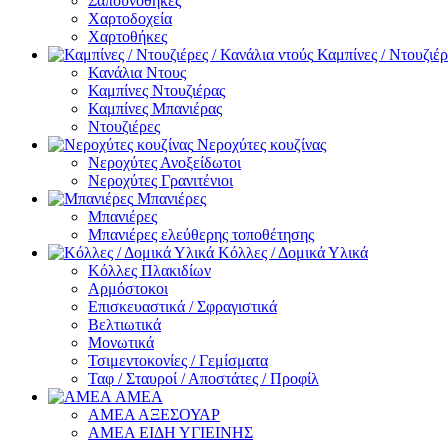
Σαπουνοθήκες
Χαρτοδοχεία
Χαρτοθήκες
Καμπίνες / Ντουζιέρ
Κανάλια Ντους
Καμπίνες Ντουζιέρας
Καμπίνες Μπανιέρας
Ντουζιέρες
Νεροχύτες κουζίνας
Νεροχύτες Ανοξείδωτοι
Νεροχύτες Γρανιτένιοι
Μπανιέρες
Μπανιέρες
Μπανιέρες ελεύθερης τοποθέτησης
Κόλλες / Δομικά Υλικά
Κόλλες Πλακιδίων
Αρμόστοκοι
Επισκευαστικά / Σφραγιστικά
Βελτιωτικά
Μονωτικά
Τσιμεντοκονίες / Γεμίσματα
Ταφ / Σταυροί / Αποστάτες / Προφίλ
ΑΜΕΑ
ΑΜΕΑ ΑΞΕΣΟΥΑΡ
ΑΜΕΑ ΕΙΔΗ ΥΓΙΕΙΝΗΣ