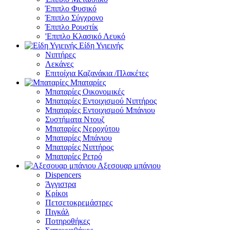
Έπιπλο Φυσικό
Έπιπλο Σύγχρονο
Έπιπλο Ρουστίκ
'Επιπλο Κλασικό Λευκό
Είδη Υγιεινής
Νιπτήρες
Λεκάνες
Επιτοίχια Καζανάκια /Πλακέτες
Μπαταρίες
Μπαταρίες Οικονομικές
Μπαταρίες Εντοιχισμού Νιπτήρος
Μπαταρίες Εντοιχισμού Μπάνιου
Συστήματα Ντουζ
Μπαταρίες Νεροχύτου
Μπαταρίες Μπάνιου
Μπαταρίες Νιπτήρος
Μπαταρίες Ρετρό
Αξεσουαρ μπάνιου
Dispencers
Άγγιστρα
Κρίκοι
Πετσετοκρεμάστρες
Πιγκάλ
Ποτηροθήκες