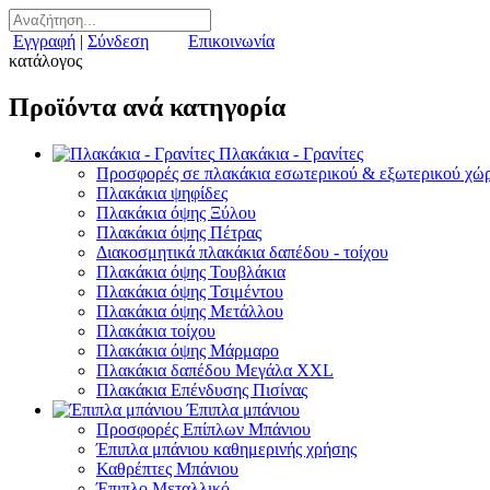
Εγγραφή
|
Σύνδεση
Επικοινωνία
κατάλογος
Προϊόντα ανά κατηγορία
Πλακάκια - Γρανίτες
Προσφορές σε πλακάκια εσωτερικού & εξωτερικού χώ
Πλακάκια ψηφίδες
Πλακάκια όψης Ξύλου
Πλακάκια όψης Πέτρας
Διακοσμητικά πλακάκια δαπέδου - τοίχου
Πλακάκια όψης Τουβλάκια
Πλακάκια όψης Τσιμέντου
Πλακάκια όψης Μετάλλου
Πλακάκια τοίχου
Πλακάκια όψης Μάρμαρο
Πλακάκια δαπέδου Μεγάλα XXL
Πλακάκια Επένδυσης Πισίνας
Έπιπλα μπάνιου
Προσφορές Επίπλων Μπάνιου
Έπιπλα μπάνιου καθημερινής χρήσης
Καθρέπτες Μπάνιου
Έπιπλο Μεταλλικό