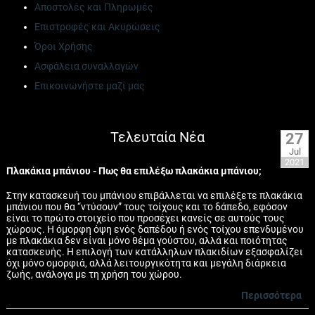
Αποστολές και Πληρωμές
Επιστροφές και Ακυρώσεις
Όροι Χρήσης
Ασφάλεια συναλλαγών
Επικοινωνήστε μαζί μας
Τελευταία Νέα
27
Jul
2021
Πλακάκια μπάνιου - Πως θα επιλέξω πλακάκια μπάνιου;
Στην κατασκευή του μπάνιου επιβάλλεται να επιλέξετε πλακάκια
μπάνιου που θα “ντύσουν” τους τοίχους και το δάπεδο, εφόσον
είναι το πρώτο στοιχείο που προσέχει κανείς σε αυτούς τους
χώρους. Η όμορφη όψη ενός δαπέδου ή ενός τοίχου επενδυμένου
με πλακάκια δεν είναι μόνο θέμα γούστου, αλλά και ποιότητας
κατασκευής. Η επιλογή των κατάλληλων πλακιδίων εξασφαλίζει
όχι μόνο ομορφιά, αλλά λειτουργικότητα και μεγάλη διάρκεια
ζωής, ανάλογα με τη χρήση του χώρου.
Περισσότερα