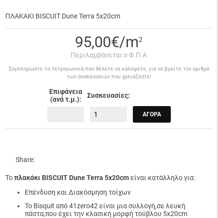
ΠΛΑΚΑΚΙ BISCUIT Dune Terra 5x20cm
95,00€/m
2
Περιλαμβάνεται ο Φ.Π.Α
Συμπληρώστε τα τετραγωνικά που θέλετε να καλύψετε, για να βρείτε τον αριθμό
των συσκευασιών που χρειάζεστε!
Επιφάνεια
Συσκευασίες:
(ανά τ.μ.):
ΑΓΟΡΆ
Share:
Το
πλακάκι BISCUIT Dune Terra 5x20cm
είναι κατάλληλο για:
Επένδυση και Διακόσμηση τοίχων
Το Bisquit από 41zero42 είναι μια συλλογή,σε λευκή
πάστα,που έχει την κλασική μορφή τούβλου 5x20cm