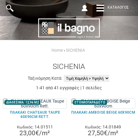
ΚΑΤΆΛΟΓΟΣ
Home
›
SICHENIA
SICHENIA
Ταξινόμηση Κατά:
1-41 από 41 εγγραφές | 1 σελίδες
ΔΙΑΘΕΣΙΜΑ: 12,96 Μ2
ΕΤΟΙΜΟΠΑΡΑΔΟΤΟ
ΠΛΑΚΑΚΙ CHATEAUX TAUPE
ΠΛΑΚΑΚΙ AMBOISE BEIGE 60X90CM
60X90CM RETT.
14.01511
14.01849
Κωδικός:
Κωδικός:
23,00€/m²
27,50€/m²