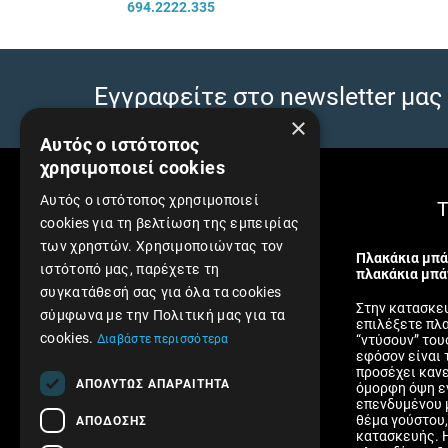
694.2222.335
Εγγραφείτε στο newsletter μας 
×
Αυτός ο ιστότοπος
χρησιμοποιεί cookies
Αυτός ο ιστότοπος χρησιμοποιεί
Πληροφορίες
Τ
cookies για τη βελτίωση της εμπειρίας
των χρηστών. Χρησιμοποιώντας τον
Πολιτική Απορρήτου
Πλακάκια μπά
ιστότοπό μας, παρέχετε τη
πλακάκια μπά
Αποστολές και Πληρωμές
συγκατάθεσή σας για όλα τα cookies
Στην κατασκευ
Επιστροφές και Ακυρώσεις
σύμφωνα με την Πολιτική μας για τα
επιλέξετε πλα
Όροι Χρήσης
cookies.
Διαβάστε περισσότερα
“ντύσουν” του
εφόσον είναι 
Ασφάλεια συναλλαγών
προσέχει κανε
ΑΠΟΛΎΤΩΣ ΑΠΑΡΑΊΤΗΤΑ
όμορφη όψη ε
Επικοινωνήστε μαζί μας
επενδυμένου μ
θέμα γούστου,
ΑΠΌΔΟΣΗΣ
κατασκευής. 