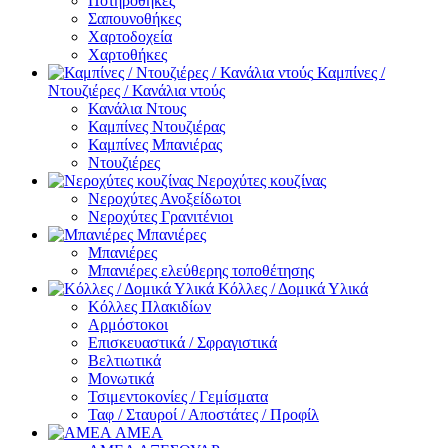
Ποτηροθήκες
Σαπουνοθήκες
Χαρτοδοχεία
Χαρτοθήκες
Καμπίνες /
Ντουζιέρες / Κανάλια ντούς
Κανάλια Ντους
Καμπίνες Ντουζιέρας
Καμπίνες Μπανιέρας
Ντουζιέρες
Νεροχύτες κουζίνας
Νεροχύτες Ανοξείδωτοι
Νεροχύτες Γρανιτένιοι
Μπανιέρες
Μπανιέρες
Μπανιέρες ελεύθερης τοποθέτησης
Κόλλες / Δομικά Υλικά
Κόλλες Πλακιδίων
Αρμόστοκοι
Επισκευαστικά / Σφραγιστικά
Βελτιωτικά
Μονωτικά
Τσιμεντοκονίες / Γεμίσματα
Ταφ / Σταυροί / Αποστάτες / Προφίλ
ΑΜΕΑ