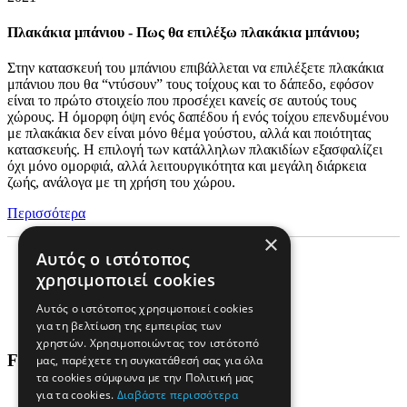
Πλακάκια μπάνιου - Πως θα επιλέξω πλακάκια μπάνιου;
Στην κατασκευή του μπάνιου επιβάλλεται να επιλέξετε πλακάκια
μπάνιου που θα “ντύσουν” τους τοίχους και το δάπεδο, εφόσον
είναι το πρώτο στοιχείο που προσέχει κανείς σε αυτούς τους
χώρους. Η όμορφη όψη ενός δαπέδου ή ενός τοίχου επενδυμένου
με πλακάκια δεν είναι μόνο θέμα γούστου, αλλά και ποιότητας
κατασκευής. Η επιλογή των κατάλληλων πλακιδίων εξασφαλίζει
όχι μόνο ομορφιά, αλλά λειτουργικότητα και μεγάλη διάρκεια
ζωής, ανάλογα με τη χρήση του χώρου.
Περισσότερα
×
Αυτός ο ιστότοπος
χρησιμοποιεί cookies
Συνεργασίες
Αυτός ο ιστότοπος χρησιμοποιεί cookies
για τη βελτίωση της εμπειρίας των
χρηστών. Χρησιμοποιώντας τον ιστότοπό
Find us on Facebook!
μας, παρέχετε τη συγκατάθεσή σας για όλα
τα cookies σύμφωνα με την Πολιτική μας
για τα cookies.
Διαβάστε περισσότερα