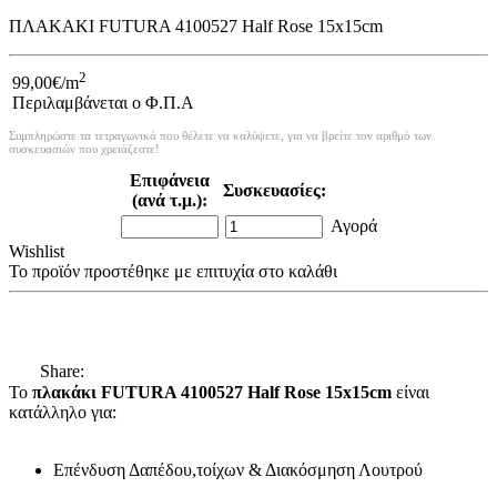
ΠΛΑΚΑΚΙ FUTURA 4100527 Half Rose 15x15cm
2
99,00€/m
Περιλαμβάνεται ο Φ.Π.Α
Συμπληρώστε τα τετραγωνικά που θέλετε να καλύψετε, για να βρείτε τον αριθμό των
συσκευασιών που χρειάζεστε!
Επιφάνεια
Συσκευασίες:
(ανά τ.μ.):
Αγορά
Wishlist
Το προϊόν προστέθηκε με επιτυχία στο καλάθι
Share:
Το
πλακάκι FUTURA 4100527 Half Rose 15x15cm
είναι
κατάλληλο για:
Επένδυση Δαπέδου,τοίχων & Διακόσμηση Λουτρού