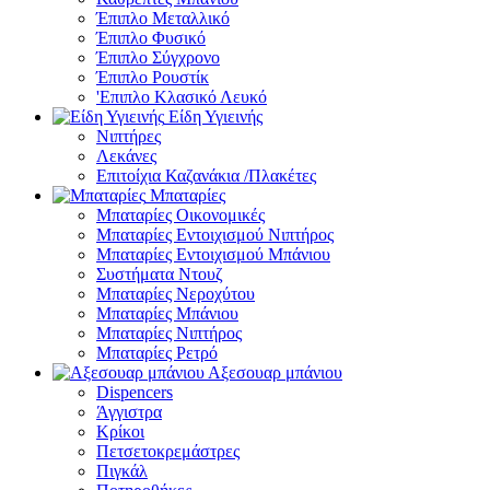
Έπιπλο Μεταλλικό
Έπιπλο Φυσικό
Έπιπλο Σύγχρονο
Έπιπλο Ρουστίκ
'Επιπλο Κλασικό Λευκό
Είδη Υγιεινής
Νιπτήρες
Λεκάνες
Επιτοίχια Καζανάκια /Πλακέτες
Μπαταρίες
Μπαταρίες Οικονομικές
Μπαταρίες Εντοιχισμού Νιπτήρος
Μπαταρίες Εντοιχισμού Μπάνιου
Συστήματα Ντουζ
Μπαταρίες Νεροχύτου
Μπαταρίες Μπάνιου
Μπαταρίες Νιπτήρος
Μπαταρίες Ρετρό
Αξεσουαρ μπάνιου
Dispencers
Άγγιστρα
Κρίκοι
Πετσετοκρεμάστρες
Πιγκάλ