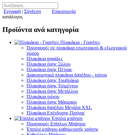
Εγγραφή
|
Σύνδεση
Επικοινωνία
κατάλογος
Προϊόντα ανά κατηγορία
Πλακάκια - Γρανίτες
Προσφορές σε πλακάκια εσωτερικού & εξωτερικού
χώρου
Πλακάκια ψηφίδες
Πλακάκια όψης Ξύλου
Πλακάκια όψης Πέτρας
Διακοσμητικά πλακάκια δαπέδου - τοίχου
Πλακάκια όψης Τουβλάκια
Πλακάκια όψης Τσιμέντου
Πλακάκια όψης Μετάλλου
Πλακάκια τοίχου
Πλακάκια όψης Μάρμαρο
Πλακάκια δαπέδου Μεγάλα XXL
Πλακάκια Επένδυσης Πισίνας
Έπιπλα μπάνιου
Προσφορές Επίπλων Μπάνιου
Έπιπλα μπάνιου καθημερινής χρήσης
Καθρέπτες Μπάνιου