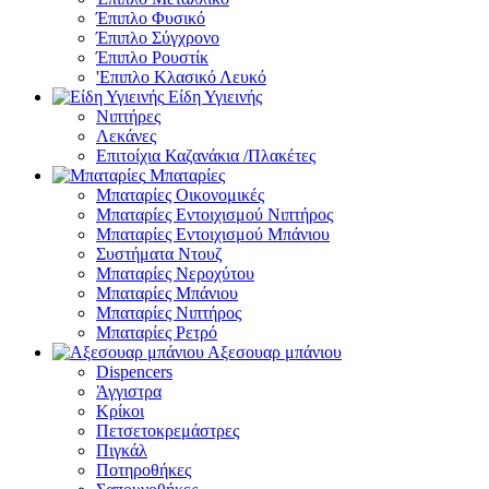
Έπιπλο Φυσικό
Έπιπλο Σύγχρονο
Έπιπλο Ρουστίκ
'Επιπλο Κλασικό Λευκό
Είδη Υγιεινής
Νιπτήρες
Λεκάνες
Επιτοίχια Καζανάκια /Πλακέτες
Μπαταρίες
Μπαταρίες Οικονομικές
Μπαταρίες Εντοιχισμού Νιπτήρος
Μπαταρίες Εντοιχισμού Μπάνιου
Συστήματα Ντουζ
Μπαταρίες Νεροχύτου
Μπαταρίες Μπάνιου
Μπαταρίες Νιπτήρος
Μπαταρίες Ρετρό
Αξεσουαρ μπάνιου
Dispencers
Άγγιστρα
Κρίκοι
Πετσετοκρεμάστρες
Πιγκάλ
Ποτηροθήκες