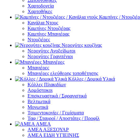
Σαπουνοθήκες
Χαρτοδοχεία
Χαρτοθήκες
Καμπίνες / Ντουζιέρ
Κανάλια Ντους
Καμπίνες Ντουζιέρας
Καμπίνες Μπανιέρας
Ντουζιέρες
Νεροχύτες κουζίνας
Νεροχύτες Ανοξείδωτοι
Νεροχύτες Γρανιτένιοι
Μπανιέρες
Μπανιέρες
Μπανιέρες ελεύθερης τοποθέτησης
Κόλλες / Δομικά Υλικά
Κόλλες Πλακιδίων
Αρμόστοκοι
Επισκευαστικά / Σφραγιστικά
Βελτιωτικά
Μονωτικά
Τσιμεντοκονίες / Γεμίσματα
Ταφ / Σταυροί / Αποστάτες / Προφίλ
ΑΜΕΑ
ΑΜΕΑ ΑΞΕΣΟΥΑΡ
ΑΜΕΑ ΕΙΔΗ ΥΓΙΕΙΝΗΣ