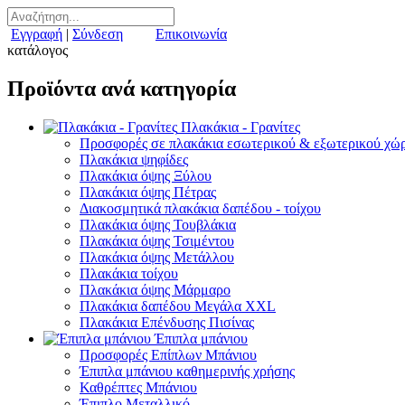
Εγγραφή
|
Σύνδεση
Επικοινωνία
κατάλογος
Προϊόντα ανά κατηγορία
Πλακάκια - Γρανίτες
Προσφορές σε πλακάκια εσωτερικού & εξωτερικού χώ
Πλακάκια ψηφίδες
Πλακάκια όψης Ξύλου
Πλακάκια όψης Πέτρας
Διακοσμητικά πλακάκια δαπέδου - τοίχου
Πλακάκια όψης Τουβλάκια
Πλακάκια όψης Τσιμέντου
Πλακάκια όψης Μετάλλου
Πλακάκια τοίχου
Πλακάκια όψης Μάρμαρο
Πλακάκια δαπέδου Μεγάλα XXL
Πλακάκια Επένδυσης Πισίνας
Έπιπλα μπάνιου
Προσφορές Επίπλων Μπάνιου
Έπιπλα μπάνιου καθημερινής χρήσης
Καθρέπτες Μπάνιου
Έπιπλο Μεταλλικό