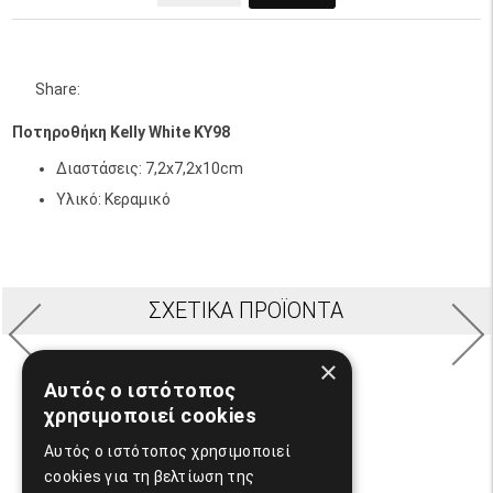
Share:
Ποτηροθήκη Kelly White KY98
Διαστάσεις: 7,2x7,2x10cm
Υλικό: Kεραμικό
ΣΧΕΤΙΚΆ ΠΡΟΪΌΝΤΑ
×
Αυτός ο ιστότοπος
DISPENCER KELLY WHITE KY80
χρησιμοποιεί cookies
02.00725
Μοντέλο:
Αυτός ο ιστότοπος χρησιμοποιεί
6,00€
cookies για τη βελτίωση της