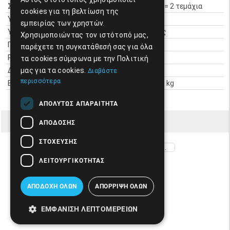
Συσκευασία:
1.44 Μ2 = 2 τεμάχια
cookies για τη βελτίωση της
Υφή:
ΜΑΤ
εμπειρίας των χρηστών.
Υλικό:
Γρανίτης
Χρησιμοποιώντας τον ιστότοπό μας,
Προέλευση:
Ιταλία
παρέχετε τη συγκατάθεσή σας για όλα
Ρεκτιφιαρισμένο :
Nαί
τα cookies σύμφωνα με την Πολιτική
μας για τα cookies.
Διαστάσεις:
60x120
Διαβάστε
περισσότερα
Βάρος παλέτας:
1.022.40 kg
ΑΠΟΛΎΤΩΣ ΑΠΑΡΑΊΤΗΤΑ
ΣΧΕΤΙΚΆ ΠΡΟΪΌΝΤΑ
ΑΠΌΔΟΣΗΣ
ΣΤΌΧΕΥΣΗΣ
ΠΛΑΚΑΚΙ TERRAE GREIGE 60X120CM RETT.
ΛΕΙΤΟΥΡΓΙΚΌΤΗΤΑΣ
14.01854
Μοντέλο:
ΑΠΟΔΟΧΉ ΌΛΩΝ
ΑΠΌΡΡΙΨΗ ΌΛΩΝ
28,00€/m²
ΑΓΟΡΆ
ΕΜΦΆΝΙΣΗ ΛΕΠΤΟΜΕΡΕΙΏΝ