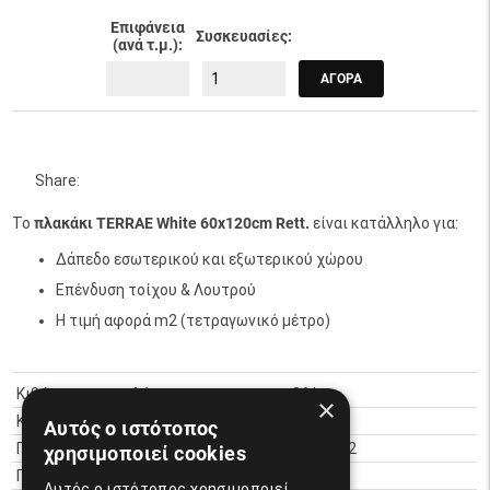
Επιφάνεια
Συσκευασίες:
(ανά τ.μ.):
ΑΓΟΡΆ
Share:
Το
πλακάκι TERRAE White 60x120cm Rett.
είναι κατάλληλο για:
Δάπεδο εσωτερικού και εξωτερικού χώρου
Επένδυση τοίχου & Λουτρού
Η τιμή αφορά m2 (τετραγωνικό μέτρο)
Κιβώτια στην παλέτα :
36 box
×
Κιλά συσκευασίας :
28.40 kg
Αυτός ο ιστότοπος
Παλέτα :
51.84 m2
χρησιμοποιεί cookies
Ποιότητα :
A
Αυτός ο ιστότοπος χρησιμοποιεί