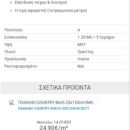
Επένδυση τοίχου & Λουτρού
Η τιμή αφορά m2 (τετραγωνικό μέτρο)
Ποιότητα :
A
Συσκευασία:
1.20 Μ2 = 5 τεμάχια
Υφή:
ΜΑΤ
Υλικό:
Γρανίτης
Προέλευση:
Ιταλία
Ρεκτιφιαρισμένο :
Nαί
ΣΧΕΤΙΚΆ ΠΡΟΪΌΝΤΑ
ΠΛΑΚΑΚΙ COUNTRY BIRCH 20X120CM RETT.
14.01853
Μοντέλο:
24,90€/m²