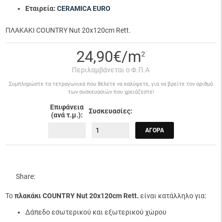
Εταιρεία:
CERAMICA EURO
ΠΛΑΚΑΚΙ COUNTRY Nut 20x120cm Rett.
24,90€/m
2
Περιλαμβάνεται ο Φ.Π.Α
Συμπληρώστε τα τετραγωνικά που θέλετε να καλύψετε, για να βρείτε τον αριθμό
των συσκευασιών που χρειάζεστε!
Επιφάνεια
Συσκευασίες:
(ανά τ.μ.):
ΑΓΟΡΆ
Share:
Το
πλακάκι COUNTRY Nut 20x120cm Rett.
είναι κατάλληλο για:
Δάπεδο εσωτερικού και εξωτερικού χώρου