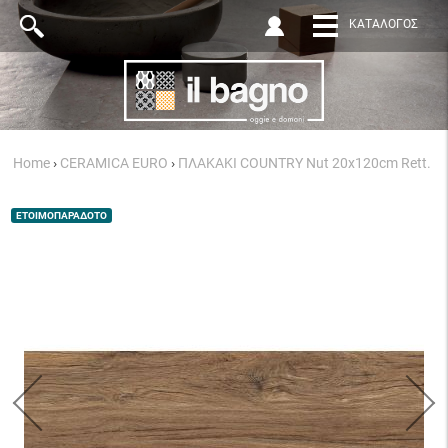
ΚΑΤΆΛΟΓΟΣ
Home
›
CERAMICA EURO
›
ΠΛΑΚΑΚΙ COUNTRY Nut 20x120cm Rett.
ΕΤΟΙΜΟΠΑΡΑΔΟΤΟ