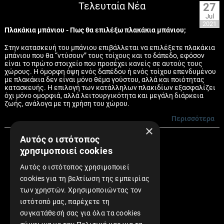
Τελευταία Νέα
27
Jul
2021
Πλακάκια μπάνιου - Πως θα επιλέξω πλακάκια μπάνιου;
Στην κατασκευή του μπάνιου επιβάλλεται να επιλέξετε πλακάκια
μπάνιου που θα “ντύσουν” τους τοίχους και το δάπεδο, εφόσον
είναι το πρώτο στοιχείο που προσέχει κανείς σε αυτούς τους
χώρους. Η όμορφη όψη ενός δαπέδου ή ενός τοίχου επενδυμένου
με πλακάκια δεν είναι μόνο θέμα γούστου, αλλά και ποιότητας
κατασκευής. Η επιλογή των κατάλληλων πλακιδίων εξασφαλίζει
όχι μόνο ομορφιά, αλλά λειτουργικότητα και μεγάλη διάρκεια
ζωής, ανάλογα με τη χρήση του χώρου.
Περισσότερα
×
Αυτός ο ιστότοπος
Συνεργασίες
χρησιμοποιεί cookies
Αυτός ο ιστότοπος χρησιμοποιεί
cookies για τη βελτίωση της εμπειρίας
των χρηστών. Χρησιμοποιώντας τον
ιστότοπό μας, παρέχετε τη
Find us on Facebook!
συγκατάθεσή σας για όλα τα cookies